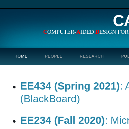
C
C
OMPUTER-
A
IDED
D
ESIGN FO
HOME
PEOPLE
RESEARCH
PU
EE434 (Spring 2021)
:
(BlackBoard)
EE234 (Fall 2020)
: Mi